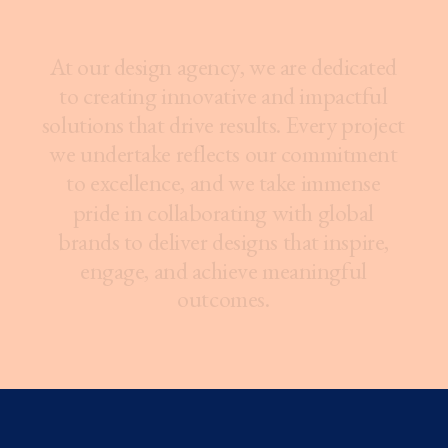
A
t
o
u
r
d
e
s
i
g
n
a
g
e
n
c
y
,
w
e
a
r
e
d
e
d
i
c
a
t
e
d
t
o
c
r
e
a
t
i
n
g
i
n
n
o
v
a
t
i
v
e
a
n
d
i
m
p
a
c
t
f
u
l
s
o
l
u
t
i
o
n
s
t
h
a
t
d
r
i
v
e
r
e
s
u
l
t
s
.
E
v
e
r
y
p
r
o
j
e
c
t
w
e
u
n
d
e
r
t
a
k
e
r
e
f
l
e
c
t
s
o
u
r
c
o
m
m
i
t
m
e
n
t
t
o
e
x
c
e
l
l
e
n
c
e
,
a
n
d
w
e
t
a
k
e
i
m
m
e
n
s
e
p
r
i
d
e
i
n
c
o
l
l
a
b
o
r
a
t
i
n
g
w
i
t
h
g
l
o
b
a
l
b
r
a
n
d
s
t
o
d
e
l
i
v
e
r
d
e
s
i
g
n
s
t
h
a
t
i
n
s
p
i
r
e
,
e
n
g
a
g
e
,
a
n
d
a
c
h
i
e
v
e
m
e
a
n
i
n
g
f
u
l
o
u
t
c
o
m
e
s
.