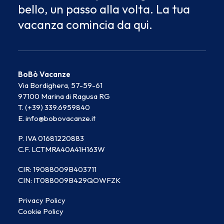
bello, un passo alla volta. La tua
vacanza comincia da qui.
BoBò Vacanze
Via Bordighera, 57-59-61
97100 Marina di Ragusa RG
T. (+39) 339.6959840
E. info@bobovacanze.it
P. IVA 01681220883
C.F. LCTMRA40A41H163W
CIR: 19088009B403711
CIN: IT088009B429QOWFZK
Privacy Policy
Cookie Policy