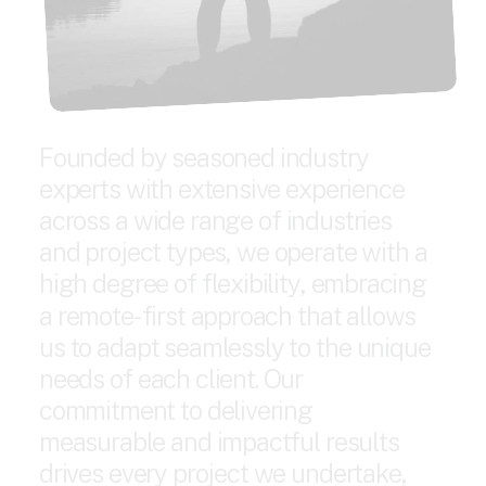
F
o
u
n
d
e
d
b
y
s
e
a
s
o
n
e
d
i
n
d
u
s
t
r
y
e
x
p
e
r
t
s
w
i
t
h
e
x
t
e
n
s
i
v
e
e
x
p
e
r
i
e
n
c
e
a
c
r
o
s
s
a
w
i
d
e
r
a
n
g
e
o
f
i
n
d
u
s
t
r
i
e
s
a
n
d
p
r
o
j
e
c
t
t
y
p
e
s
,
w
e
o
p
e
r
a
t
e
w
i
t
h
a
h
i
g
h
d
e
g
r
e
e
o
f
f
l
e
x
i
b
i
l
i
t
y
,
e
m
b
r
a
c
i
n
g
a
r
e
m
o
t
e
-
f
i
r
s
t
a
p
p
r
o
a
c
h
t
h
a
t
a
l
l
o
w
s
u
s
t
o
a
d
a
p
t
s
e
a
m
l
e
s
s
l
y
t
o
t
h
e
u
n
i
q
u
e
n
e
e
d
s
o
f
e
a
c
h
c
l
i
e
n
t
.
O
u
r
c
o
m
m
i
t
m
e
n
t
t
o
d
e
l
i
v
e
r
i
n
g
m
e
a
s
u
r
a
b
l
e
a
n
d
i
m
p
a
c
t
f
u
l
r
e
s
u
l
t
s
d
r
i
v
e
s
e
v
e
r
y
p
r
o
j
e
c
t
w
e
u
n
d
e
r
t
a
k
e
,