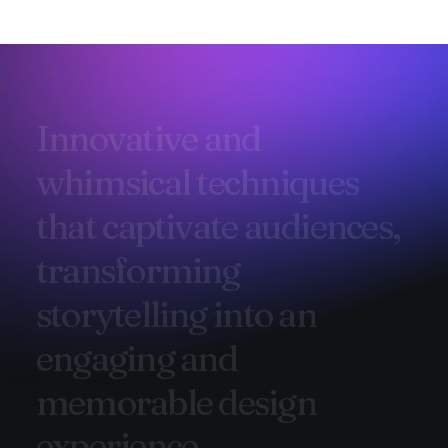
I
n
n
o
v
a
t
i
v
e
a
n
d
w
h
i
m
s
i
c
a
l
t
e
c
h
n
i
q
u
e
s
t
h
a
t
c
a
p
t
i
v
a
t
e
a
u
d
i
e
n
c
e
s
,
t
r
a
n
s
f
o
r
m
i
n
g
s
t
o
r
y
t
e
l
l
i
n
g
i
n
t
o
a
n
e
n
g
a
g
i
n
g
a
n
d
m
e
m
o
r
a
b
l
e
d
e
s
i
g
n
e
x
p
e
r
i
e
n
c
e
.