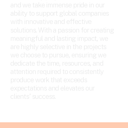
a
n
d
w
e
t
a
k
e
i
m
m
e
n
s
e
p
r
i
d
e
i
n
o
u
r
a
b
i
l
i
t
y
t
o
s
u
p
p
o
r
t
g
l
o
b
a
l
c
o
m
p
a
n
i
e
s
w
i
t
h
i
n
n
o
v
a
t
i
v
e
a
n
d
e
f
f
e
c
t
i
v
e
s
o
l
u
t
i
o
n
s
.
W
i
t
h
a
p
a
s
s
i
o
n
f
o
r
c
r
e
a
t
i
n
g
m
e
a
n
i
n
g
f
u
l
a
n
d
l
a
s
t
i
n
g
i
m
p
a
c
t
,
w
e
a
r
e
h
i
g
h
l
y
s
e
l
e
c
t
i
v
e
i
n
t
h
e
p
r
o
j
e
c
t
s
w
e
c
h
o
o
s
e
t
o
p
u
r
s
u
e
,
e
n
s
u
r
i
n
g
w
e
d
e
d
i
c
a
t
e
t
h
e
t
i
m
e
,
r
e
s
o
u
r
c
e
s
,
a
n
d
a
t
t
e
n
t
i
o
n
r
e
q
u
i
r
e
d
t
o
c
o
n
s
i
s
t
e
n
t
l
y
p
r
o
d
u
c
e
w
o
r
k
t
h
a
t
e
x
c
e
e
d
s
e
x
p
e
c
t
a
t
i
o
n
s
a
n
d
e
l
e
v
a
t
e
s
o
u
r
c
l
i
e
n
t
s
’
s
u
c
c
e
s
s
.