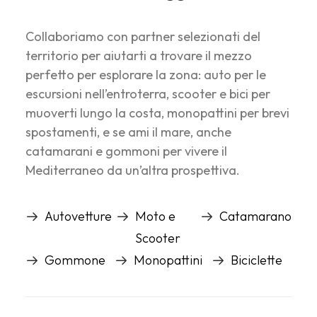
condizionata, il Wi‑Fi, lenzuola e i morbidi
asciugamani garantiscono comfort e
Collaboriamo con partner selezionati del
benessere.
territorio per aiutarti a trovare il mezzo
perfetto per esplorare la zona: auto per le
Fuori dalla porta, un intreccio di esperienze ti
escursioni nell’entroterra, scooter e bici per
aspetta nel raggio di pochi chilometri: a ovest
muoverti lungo la costa, monopattini per brevi
la riserva naturale di Randello offre chilometri
spostamenti, e se ami il mare, anche
di pineta ombrosa e dune sabbiose, mentre a
catamarani e gommoni per vivere il
est Marina di Ragusa anima le serate con
Mediterraneo da un’altra prospettiva.
ristorantini di pesce e gelaterie sul lungomare.
Gli amanti dell’arte possono raggiungere in
Autovetture
Moto e
Catamarano
mezz’ora le scenografie barocche di Modica,
Scooter
celebre per il suo cioccolato, o passeggiare tra
Gommone
Monopattini
Biciclette
i palazzi rococò di Noto, patrimonio UNESCO.
Per chi viaggia in famiglia, le spiagge di
Donnalucata digradano dolcemente e sono