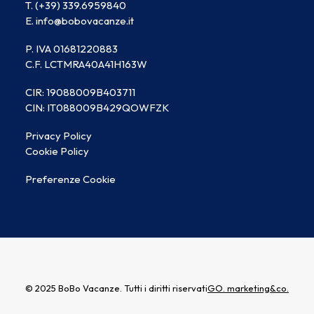
T. (+39) 339.6959840
E. info@bobovacanze.it
P. IVA 01681220883
C.F. LCTMRA40A41H163W
CIR: 19088009B403711
CIN: IT088009B429QOWFZK
Privacy Policy
Cookie Policy
Preferenze Cookie
© 2025 BoBo Vacanze. Tutti i diritti riservati
GO. marketing&co.