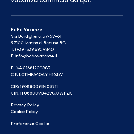
BoBò Vacanze
Via Bordighera, 57-59-61
97100 Marina di Ragusa RG
T. (+39) 339.6959840
E. info@bobovacanze.it
P. IVA 01681220883
C.F. LCTMRA40A41H163W
CIR: 19088009B403711
CIN: IT088009B429QOWFZK
Privacy Policy
Cookie Policy
Preferenze Cookie