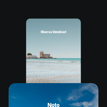
Riserva Vendicari
Modica
Ortigia
Noto