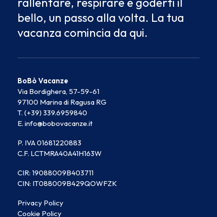
rallentare, respirare e goderti il
bello, un passo alla volta. La tua
vacanza comincia da qui.
BoBò Vacanze
Via Bordighera, 57-59-61
97100 Marina di Ragusa RG
T. (+39) 339.6959840
E. info@bobovacanze.it
P. IVA 01681220883
C.F. LCTMRA40A41H163W
CIR: 19088009B403711
CIN: IT088009B429QOWFZK
Privacy Policy
Cookie Policy